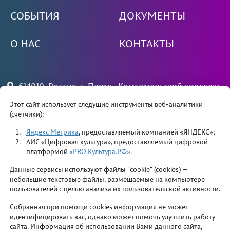
СОБЫТИЯ
ДОКУМЕНТЫ
О НАС
КОНТАКТЫ
614010, Россия, г. Пермь, Комсомольский проспект,
79
Этот сайт использует следущие инструменты веб-аналитики
(счетчики):
+7 (342) 244 34 81 — вахта
priemdk@yandex.ru
Яндекс Метрика
, предоставляемый компанией «ЯНДЕКС»;
АИС «Цифровая культура», предоставляемый цифровой
платформой
«PRO.Культура.РФ»
.
Данные сервисы используют файлы "cookie" (cookies) —
небольшие текстовые файлы, размещаемые на компьютере
пользователей с целью анализа их пользовательской активности.
Департамент культуры и молодежной политики
Собранная при помощи cookies информация не может
администрации города Перми
идентифицировать вас, однако может помочь улучшить работу
сайта. Информация об использовании Вами данного сайта,