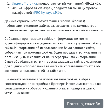
Яндекс Метрика
, предоставляемый компанией «ЯНДЕКС»;
АИС «Цифровая культура», предоставляемый цифровой
платформой
«PRO.Культура.РФ»
.
Департамент культуры и молодежной политики
администрации города Перми
Данные сервисы используют файлы "cookie" (cookies) —
небольшие текстовые файлы, размещаемые на компьютере
Министерство культуры Пермского края
пользователей с целью анализа их пользовательской активности.
Собранная при помощи cookies информация не может
Основы противодействия терроризму и
идентифицировать вас, однако может помочь улучшить работу
экстремизму
сайта. Информация об использовании Вами данного сайта,
собранная при помощи cookies, будет передаваться указанным
Противодействие коррупции
организациям и храниться на их серверах. Эта информация
будет обрабатываться в интересах владельца сайта, в частности
Политика в отношении обработки персональных
для оценки использования вами сайта, составления отчетов об
данных
активности пользователей на сайте и т.п.
Вы можете отказаться от использования cookies, выбрав
соответствующие настройки в браузере. Используя этот сайт, вы
© 2014 – 2026 Пермский городской
соглашаетесь на обработку данных о вас в порядке и целях,
дворец культуры имени А.Г. Солдатова
указанных выше.
Понятно, спасибо