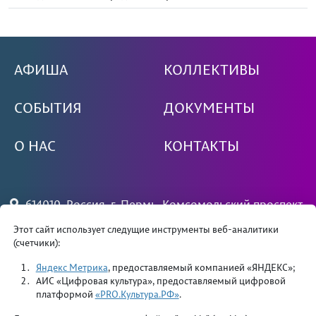
АФИША
КОЛЛЕКТИВЫ
СОБЫТИЯ
ДОКУМЕНТЫ
О НАС
КОНТАКТЫ
614010, Россия, г. Пермь, Комсомольский проспект,
79
Этот сайт использует следущие инструменты веб-аналитики
(счетчики):
+7 (342) 244 34 81 — вахта
priemdk@yandex.ru
Яндекс Метрика
, предоставляемый компанией «ЯНДЕКС»;
АИС «Цифровая культура», предоставляемый цифровой
платформой
«PRO.Культура.РФ»
.