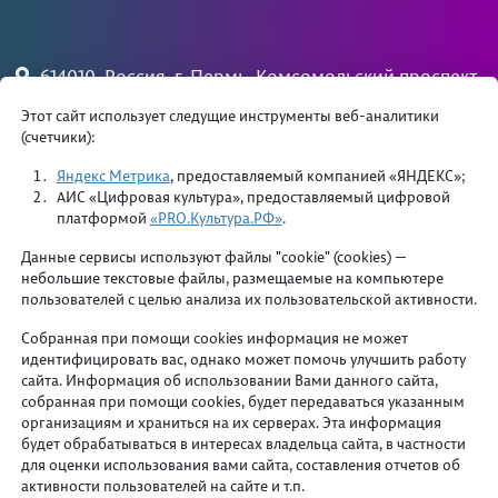
614010, Россия, г. Пермь, Комсомольский проспект,
79
Этот сайт использует следущие инструменты веб-аналитики
(счетчики):
+7 (342) 244 34 81 — вахта
priemdk@yandex.ru
Яндекс Метрика
, предоставляемый компанией «ЯНДЕКС»;
АИС «Цифровая культура», предоставляемый цифровой
платформой
«PRO.Культура.РФ»
.
Данные сервисы используют файлы "cookie" (cookies) —
небольшие текстовые файлы, размещаемые на компьютере
пользователей с целью анализа их пользовательской активности.
Департамент культуры и молодежной политики
Собранная при помощи cookies информация не может
администрации города Перми
идентифицировать вас, однако может помочь улучшить работу
сайта. Информация об использовании Вами данного сайта,
Министерство культуры Пермского края
собранная при помощи cookies, будет передаваться указанным
организациям и храниться на их серверах. Эта информация
Основы противодействия терроризму и экстремизму
будет обрабатываться в интересах владельца сайта, в частности
для оценки использования вами сайта, составления отчетов об
активности пользователей на сайте и т.п.
Противодействие коррупции