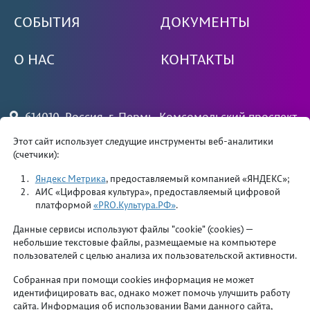
СОБЫТИЯ
ДОКУМЕНТЫ
О НАС
КОНТАКТЫ
614010, Россия, г. Пермь, Комсомольский проспект,
79
Этот сайт использует следущие инструменты веб-аналитики
(счетчики):
+7 (342) 244 34 81 — вахта
priemdk@yandex.ru
Яндекс Метрика
, предоставляемый компанией «ЯНДЕКС»;
АИС «Цифровая культура», предоставляемый цифровой
платформой
«PRO.Культура.РФ»
.
Данные сервисы используют файлы "cookie" (cookies) —
небольшие текстовые файлы, размещаемые на компьютере
пользователей с целью анализа их пользовательской активности.
Департамент культуры и молодежной политики
Собранная при помощи cookies информация не может
администрации города Перми
идентифицировать вас, однако может помочь улучшить работу
сайта. Информация об использовании Вами данного сайта,