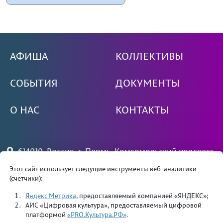
АФИША
КОЛЛЕКТИВЫ
СОБЫТИЯ
ДОКУМЕНТЫ
О НАС
КОНТАКТЫ
614010, Россия, г. Пермь, Комсомольский проспект,
79
Этот сайт использует следущие инструменты веб-аналитики
(счетчики):
+7 (342) 244 34 81 — вахта
priemdk@yandex.ru
Яндекс Метрика
, предоставляемый компанией «ЯНДЕКС»;
АИС «Цифровая культура», предоставляемый цифровой
платформой
«PRO.Культура.РФ»
.