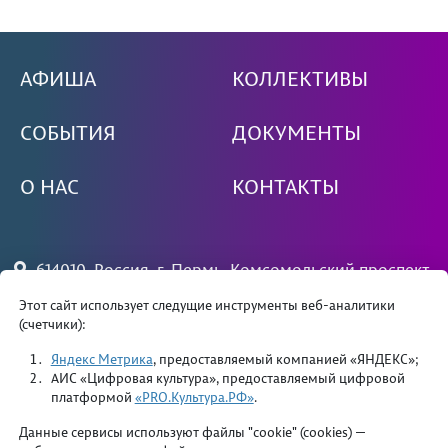
АФИША
КОЛЛЕКТИВЫ
СОБЫТИЯ
ДОКУМЕНТЫ
О НАС
КОНТАКТЫ
614010, Россия, г. Пермь, Комсомольский проспект,
79
Этот сайт использует следущие инструменты веб-аналитики
(счетчики):
+7 (342) 244 34 81 — вахта
priemdk@yandex.ru
Яндекс Метрика
, предоставляемый компанией «ЯНДЕКС»;
АИС «Цифровая культура», предоставляемый цифровой
платформой
«PRO.Культура.РФ»
.
Данные сервисы используют файлы "cookie" (cookies) —