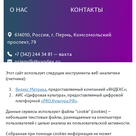
О НАС
КОНТАКТЫ
614010, Россия, г. Пермь, Комсомольский
проспект, 79
+7 (342) 244 34 81 — вахта
priemdk@yandex.ru
Этот сайт использует следущие инструменты веб-аналитики
(счетчики):
Яндекс Метрика
, предоставляемый компанией «ЯНДЕКС»;
АИС «Цифровая культура», предоставляемый цифровой
платформой
«PRO.Культура.РФ»
.
Департамент культуры и молодежной политики
администрации города Перми
Данные сервисы используют файлы "cookie" (cookies) —
небольшие текстовые файлы, размещаемые на компьютере
Министерство культуры Пермского края
пользователей с целью анализа их пользовательской активности.
Собранная при помощи cookies информация не может
Основы противодействия терроризму и